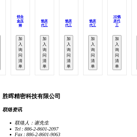
锌合
3D铣
金压
铣床
铣床
铣床
床代
铸
代工
代工
代工
工
加
加
加
加
加
入
入
入
入
入
询
询
询
询
询
问
问
问
问
问
清
清
清
清
清
单
单
单
单
单
胜晖精密科技有限公司
联络资讯
联络人：谢先生
Tel : 886-2-8601-2097
Fax : 886-2-8601-9063