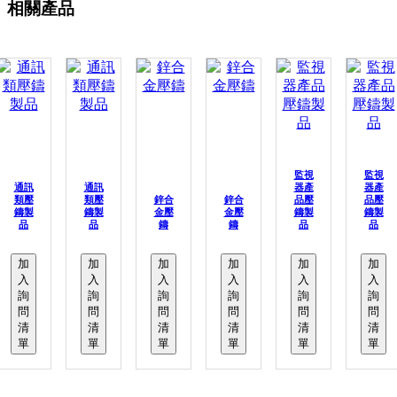
相關產品
監視
監視
通訊
通訊
器產
器產
類壓
類壓
鋅合
鋅合
品壓
品壓
鑄製
鑄製
金壓
金壓
鑄製
鑄製
品
品
鑄
鑄
品
品
加
加
加
加
加
加
入
入
入
入
入
入
詢
詢
詢
詢
詢
詢
問
問
問
問
問
問
清
清
清
清
清
清
單
單
單
單
單
單