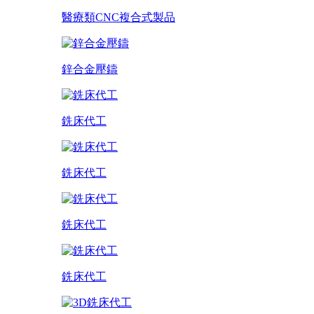
醫療類CNC複合式製品
鋅合金壓鑄
銑床代工
銑床代工
銑床代工
銑床代工